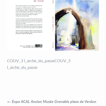
COUV_3 l_arche_du_passe
COUV_3
l_arche_du_passe
← Expo ACAL Ancien Musée Grenoble place de Verdun