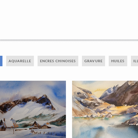
AQUARELLE
ENCRES CHINOISES
GRAVURE
HUILES
IL